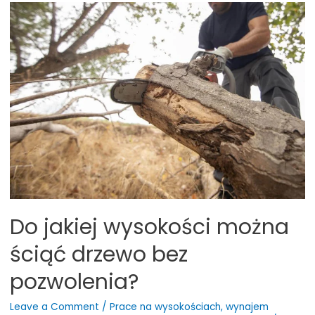
podnośnik
koszowy
przy
przycinaniu
drzew?
Do jakiej wysokości można
ściąć drzewo bez
pozwolenia?
Leave a Comment
/
Prace na wysokościach
,
wynajem