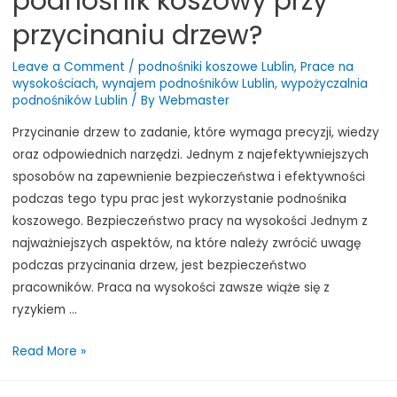
podnośnik koszowy przy
przycinaniu drzew?
Leave a Comment
/
podnośniki koszowe Lublin
,
Prace na
wysokościach
,
wynajem podnośników Lublin
,
wypożyczalnia
podnośników Lublin
/ By
Webmaster
Przycinanie drzew to zadanie, które wymaga precyzji, wiedzy
oraz odpowiednich narzędzi. Jednym z najefektywniejszych
sposobów na zapewnienie bezpieczeństwa i efektywności
podczas tego typu prac jest wykorzystanie podnośnika
koszowego. Bezpieczeństwo pracy na wysokości Jednym z
najważniejszych aspektów, na które należy zwrócić uwagę
podczas przycinania drzew, jest bezpieczeństwo
pracowników. Praca na wysokości zawsze wiąże się z
ryzykiem …
Dlaczego
Read More »
warto
wykorzystać