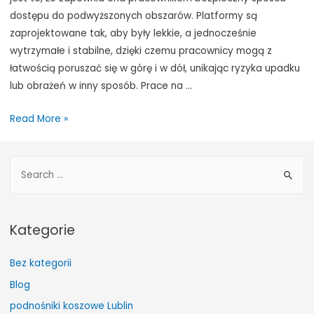
dostępu do podwyższonych obszarów. Platformy są
zaprojektowane tak, aby były lekkie, a jednocześnie
wytrzymałe i stabilne, dzięki czemu pracownicy mogą z
łatwością poruszać się w górę i w dół, unikając ryzyka upadku
lub obrażeń w inny sposób. Prace na …
Podnośniki
Read More »
koszowe
Lublin
S
e
a
r
Kategorie
c
h
Bez kategorii
f
Blog
o
podnośniki koszowe Lublin