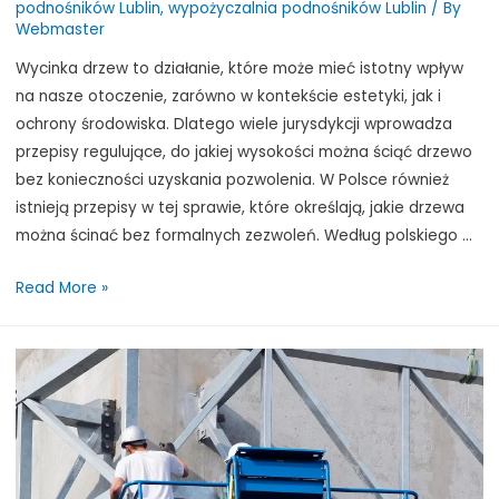
podnośników Lublin
,
wypożyczalnia podnośników Lublin
/ By
Webmaster
Wycinka drzew to działanie, które może mieć istotny wpływ
na nasze otoczenie, zarówno w kontekście estetyki, jak i
ochrony środowiska. Dlatego wiele jurysdykcji wprowadza
przepisy regulujące, do jakiej wysokości można ściąć drzewo
bez konieczności uzyskania pozwolenia. W Polsce również
istnieją przepisy w tej sprawie, które określają, jakie drzewa
można ścinać bez formalnych zezwoleń. Według polskiego …
Do
Read More »
jakiej
wysokości
można
ściąć
drzewo
bez
pozwolenia?