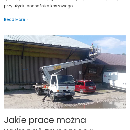
przy użyciu podnośnika koszowego. …
Zalety
Read More »
Mycia
Elewacji
Budynku
przy
Użyciu
Podnośnika
Koszowego
Jakie prace można