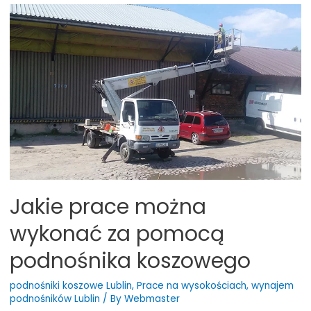
podnośnik
koszowy?
Jakie prace można
wykonać za pomocą
podnośnika koszowego
podnośniki koszowe Lublin
,
Prace na wysokościach
,
wynajem
podnośników Lublin
/ By
Webmaster