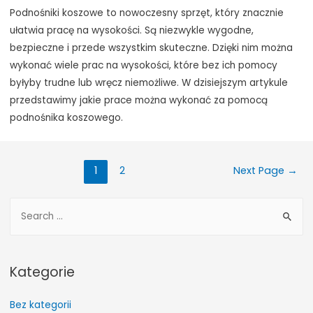
Podnośniki koszowe to nowoczesny sprzęt, który znacznie
ułatwia pracę na wysokości. Są niezwykle wygodne,
bezpieczne i przede wszystkim skuteczne. Dzięki nim można
wykonać wiele prac na wysokości, które bez ich pomocy
byłyby trudne lub wręcz niemożliwe. W dzisiejszym artykule
przedstawimy jakie prace można wykonać za pomocą
podnośnika koszowego.
Stronicowanie
1
2
Next Page
→
wpisów
S
e
a
r
Kategorie
c
h
Bez kategorii