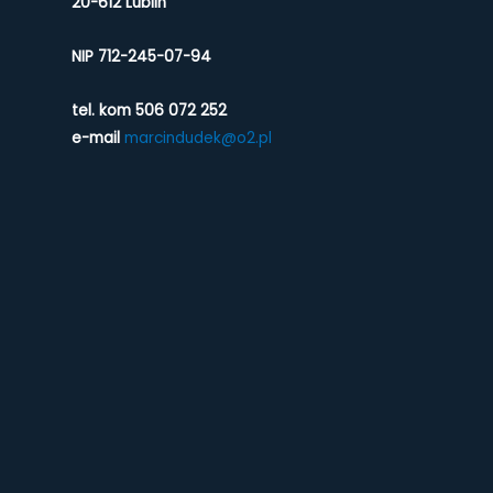
20-612 Lublin
NIP 712-245-07-94
tel. kom 506 072 252
e-mail
marcindudek@o2.pl