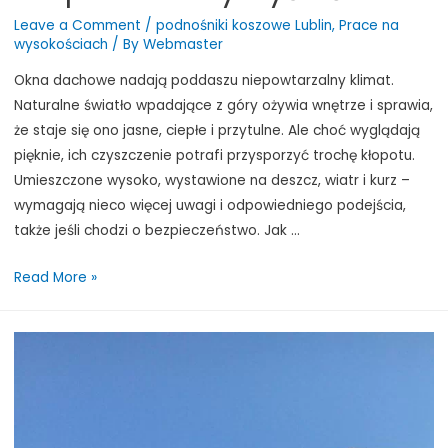
Leave a Comment
/
podnośniki koszowe Lublin
,
Prace na
wysokościach
/ By
Webmaster
Okna dachowe nadają poddaszu niepowtarzalny klimat.
Naturalne światło wpadające z góry ożywia wnętrze i sprawia,
że staje się ono jasne, ciepłe i przytulne. Ale choć wyglądają
pięknie, ich czyszczenie potrafi przysporzyć trochę kłopotu.
Umieszczone wysoko, wystawione na deszcz, wiatr i kurz –
wymagają nieco więcej uwagi i odpowiedniego podejścia,
także jeśli chodzi o bezpieczeństwo. Jak …
Okna
Read More »
na
poddaszu?
Pomożemy
Ci
je
skutecznie