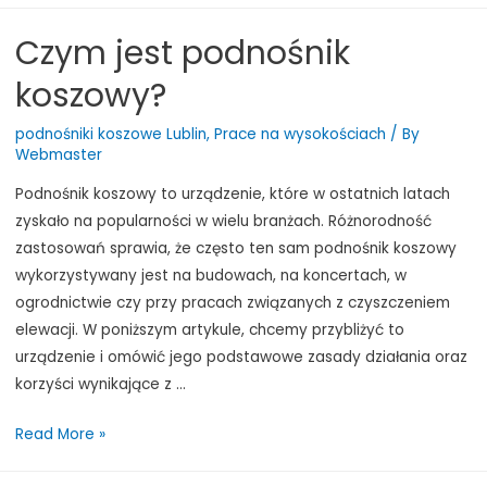
Elewacji
Czym jest podnośnik
Budynku
przy
koszowy?
Użyciu
Podnośnika
podnośniki koszowe Lublin
,
Prace na wysokościach
/ By
Webmaster
Koszowego
Podnośnik koszowy to urządzenie, które w ostatnich latach
zyskało na popularności w wielu branżach. Różnorodność
zastosowań sprawia, że często ten sam podnośnik koszowy
wykorzystywany jest na budowach, na koncertach, w
ogrodnictwie czy przy pracach związanych z czyszczeniem
elewacji. W poniższym artykule, chcemy przybliżyć to
urządzenie i omówić jego podstawowe zasady działania oraz
korzyści wynikające z …
Czym
Read More »
jest