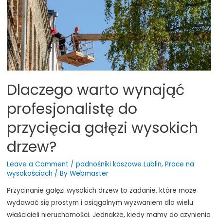
Dlaczego warto wynająć
profesjonalistę do
przycięcia gałęzi wysokich
drzew?
Leave a Comment
/
podnośniki koszowe Lublin
,
Prace na
wysokościach
/ By
Webmaster
Przycinanie gałęzi wysokich drzew to zadanie, które może
wydawać się prostym i osiągalnym wyzwaniem dla wielu
właścicieli nieruchomości. Jednakże, kiedy mamy do czynienia