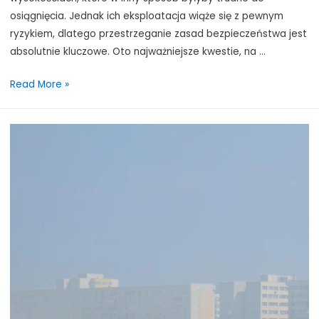
osiągnięcia. Jednak ich eksploatacja wiąże się z pewnym
ryzykiem, dlatego przestrzeganie zasad bezpieczeństwa jest
absolutnie kluczowe. Oto najważniejsze kwestie, na …
Bezpieczne
Read More »
użytkowanie
podnośników
koszowych
–
najważniejsze
zasady