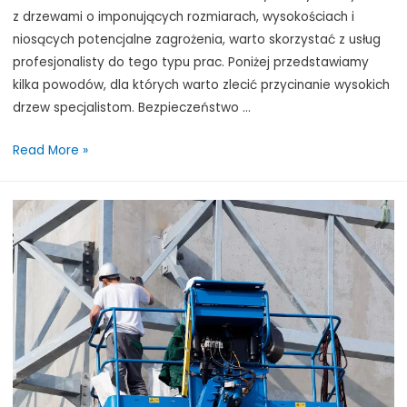
z drzewami o imponujących rozmiarach, wysokościach i
niosących potencjalne zagrożenia, warto skorzystać z usług
profesjonalisty do tego typu prac. Poniżej przedstawiamy
kilka powodów, dla których warto zlecić przycinanie wysokich
drzew specjalistom. Bezpieczeństwo …
Dlaczego
Read More »
warto
wynająć
profesjonalistę
do
przycięcia
gałęzi
wysokich
drzew?