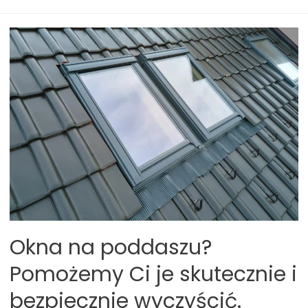
wynajęcie
podnośnika
koszowego
może
przyspieszyć
jesienne
porządki
w
ogrodzie?
Okna na poddaszu?
Pomożemy Ci je skutecznie i
bezpiecznie wyczyścić.