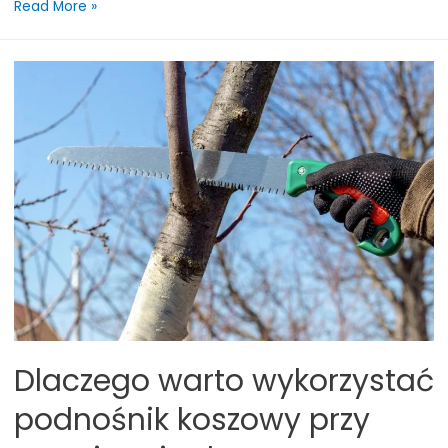
Podnośniki
Read More »
koszowe
a
bezpieczeństwo
prac
remontowych
Dlaczego warto wykorzystać
podnośnik koszowy przy