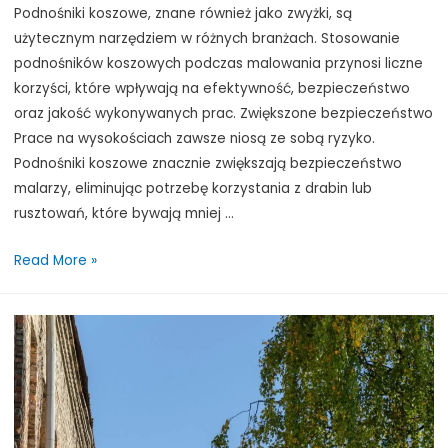
Podnośniki koszowe, znane również jako zwyżki, są
użytecznym narzędziem w różnych branżach. Stosowanie
podnośników koszowych podczas malowania przynosi liczne
korzyści, które wpływają na efektywność, bezpieczeństwo
oraz jakość wykonywanych prac. Zwiększone bezpieczeństwo
Prace na wysokościach zawsze niosą ze sobą ryzyko.
Podnośniki koszowe znacznie zwiększają bezpieczeństwo
malarzy, eliminując potrzebę korzystania z drabin lub
rusztowań, które bywają mniej …
Zalety
Read More »
podnośników
koszowych
podczas
malowania