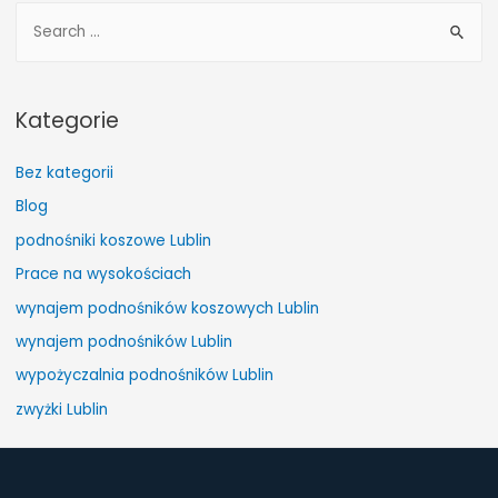
S
e
a
r
Kategorie
c
h
Bez kategorii
f
Blog
o
podnośniki koszowe Lublin
r
Prace na wysokościach
:
wynajem podnośników koszowych Lublin
wynajem podnośników Lublin
wypożyczalnia podnośników Lublin
zwyżki Lublin