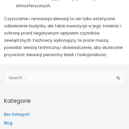
atmosferycznych.
Czyszczenie i renowacja elewacji to nie tylko estetyczne
odświeżenie budynku, ale także inwestycja w jego trwałość i
ochronę przed negatywnym wpływem czynników
zewnętrznych. Fachowcy wykonujący te prace muszą
posiadać wiedzę techniczną i doświadczenie, aby skutecznie
przywrócić elewacji pierwotny blask i funkcjonalność.
S
e
a
r
Kategorie
c
h
Bez kategorii
f
Blog
o