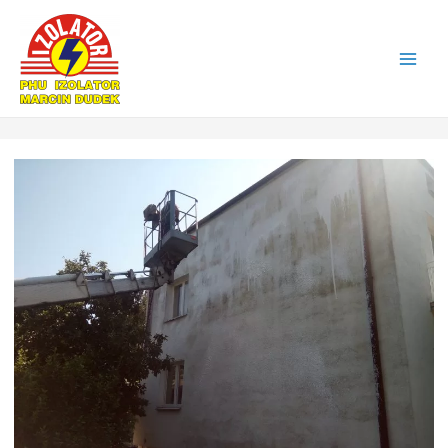
Main
Men