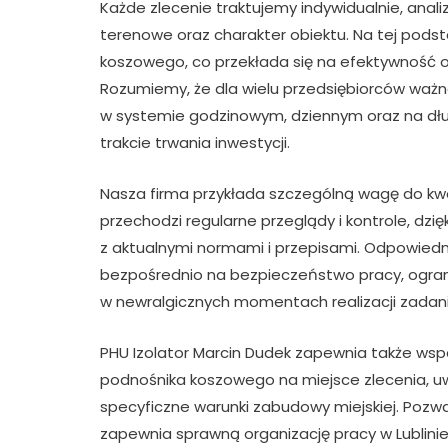
Każde zlecenie traktujemy indywidualnie, anal
terenowe oraz charakter obiektu. Na tej pod
koszowego, co przekłada się na efektywność 
Rozumiemy, że dla wielu przedsiębiorców waż
w systemie godzinowym, dziennym oraz na dłu
trakcie trwania inwestycji.
Nasza firma przykłada szczególną wagę do kwe
przechodzi regularne przeglądy i kontrole, dzi
z aktualnymi normami i przepisami. Odpowiedn
bezpośrednio na bezpieczeństwo pracy, ograni
w newralgicznych momentach realizacji zadani
PHU Izolator Marcin Dudek zapewnia także wspa
podnośnika koszowego na miejsce zlecenia, u
specyficzne warunki zabudowy miejskiej. Pozwal
zapewnia sprawną organizację pracy w Lublini