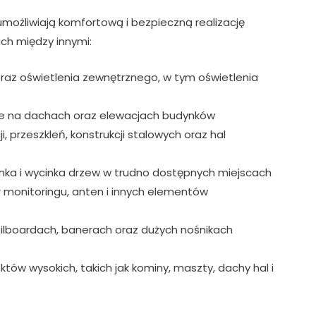
możliwiają komfortową i bezpieczną realizację
ich między innymi:
 oraz oświetlenia zewnętrznego, w tym oświetlenia
owe na dachach oraz elewacjach budynków
, przeszkleń, konstrukcji stalowych oraz hal
cinka i wycinka drzew w trudno dostępnych miejscach
monitoringu, anten i innych elementów
bilboardach, banerach oraz dużych nośnikach
tów wysokich, takich jak kominy, maszty, dachy hal i