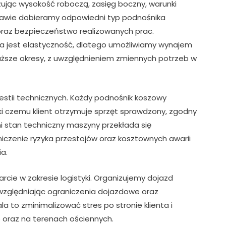
izując wysokość roboczą, zasięg boczny, warunki
stawie dobieramy odpowiedni typ podnośnika
oraz bezpieczeństwo realizowanych prac.
na jest elastyczność, dlatego umożliwiamy wynajem
ższe okresy, z uwzględnieniem zmiennych potrzeb w
stii technicznych. Każdy podnośnik koszowy
ęki czemu klient otrzymuje sprzęt sprawdzony, zgodny
i stan techniczny maszyny przekłada się
czenie ryzyka przestojów oraz kosztownych awarii
a.
rcie w zakresie logistyki. Organizujemy dojazd
względniając ograniczenia dojazdowe oraz
a to zminimalizować stres po stronie klienta i
e oraz na terenach ościennych.