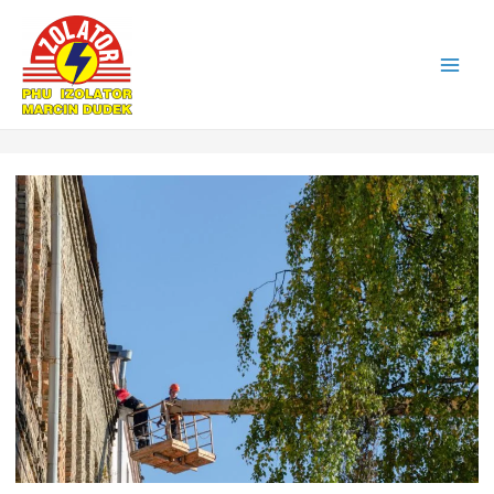
Main
Men