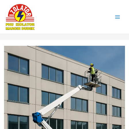
Main
Men