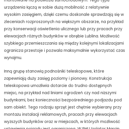
montowane na podwoziu samochodowym. Tego typu
urządzenia łączą w sobie dużą mobilność z relatywnie
wysokim zasięgiem, dzięki czemu doskonale sprawdzają się w
zleceniach rozproszonych na większym obszarze, na przykład
przy konserwacji oświetlenia ulicznego lub przy pracach przy
elewacjach różnych budynków w obrębie Lublina. Możliwość
szybkiego przemieszczania się między kolejnymi lokalizacjami
ogranicza przestoje i pozwala maksymalnie wykorzystać czas
wynajmu.
Inną grupę stanowią podnośniki teleskopowe, które
zapewniają duży zasięg poziomy i pionowy. Konstrukcja
teleskopowa umożliwia dotarcie do trudno dostępnych
miejsc, na przykład nad liniami ogrodzeń czy nad niższymi
budynkami, bez konieczności bezpośredniego podjazdu pod
sam obiekt. Tego rodzaju sprzęt jest chętnie wybierany przy
montażu instalacji reklamowych, pracach przy elewacjach
wyższych budynków oraz w miejscach, w których możliwość
ustawienia pojazdu jest ograniczona. W PHU Izolator Marcin