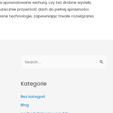
a spowodowane wichurą, czy też drobne wycieki,
tecznie przywrócić dach do pełnej sprawności.
esne technologie, zapewniając trwałe rozwiązania.
S
e
a
r
Kategorie
c
h
Bez kategorii
f
Blog
o