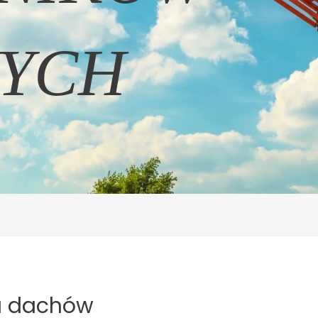
YCH
a dachów